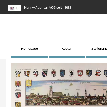
Direkt zum Seiteninhalt
Nanny-Agentur
AOG seit 1993
Homepage
Kosten
Stellenan
▼