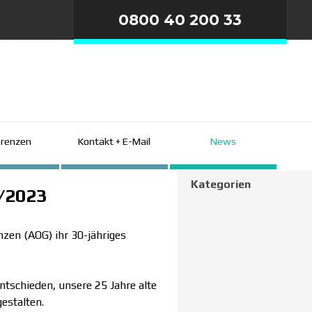
0800 40 200 33
erenzen
Kontakt + E-Mail
▼
▼
News
Block überspringen Kategorien
Kategorien
/2023
nzen (AOG) ihr 30-jähriges
tschieden, unsere 25 Jahre alte
estalten.