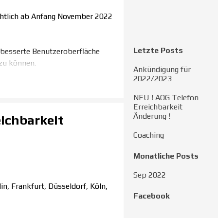
chtlich ab Anfang November 2022
Block überspringen Letzte Pos
Letzte Posts
rbesserte Benutzeroberfläche
zu können.
Ankündigung für
2022/2023
NEU ! AOG Telefon
Erreichbarkeit
Änderung !
ichbarkeit
Coaching
Block überspringen Monatliche
Monatliche Posts
Sep 2022
, Frankfurt, Düsseldorf, Köln,
Block überspringen Facebook
Facebook