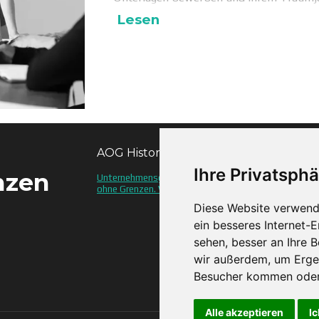
Lesen
AOG History
Ihre Privatsphä
nzen
Unternehmensgeschichte von Agentur
ohne Grenzen. Wie alles begann.
Diese Website verwend
ein besseres Internet-
sehen, besser an Ihre 
wir außerdem, um Erge
Besucher kommen oder 
Alle akzeptieren
Ic